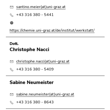
Go
santino.meier(at)uni-graz.at
to
+43 316 380 - 5441
search
(Accesskey
9)
https://chemie.uni-graz.at/de/institut/werkstatt/
End
of
Dott.
this
Christophe Nacci
page
section.
christophe.nacci(at)uni-graz.at
Go
+43 316 380 - 5409
to
overview
Sabine Neumeister
of
page
sabine.neumeister(at)uni-graz.at
sections
+43 316 380 - 8643