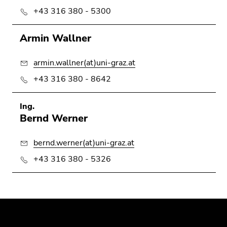
+43 316 380 - 5300
Armin Wallner
armin.wallner(at)uni-graz.at
+43 316 380 - 8642
Ing.
Bernd Werner
bernd.werner(at)uni-graz.at
+43 316 380 - 5326
Begin
End
End
of
of
of