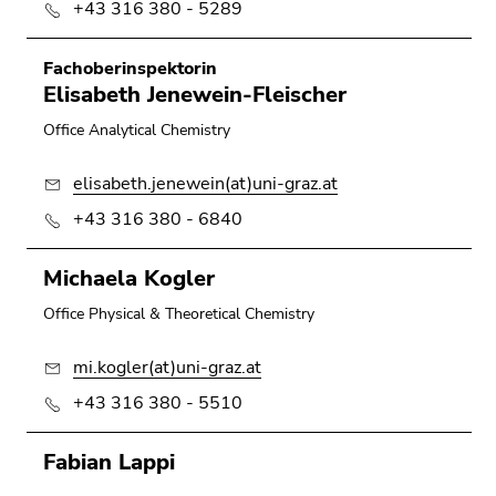
link.
+43 316 380 - 5289
of
page
Begin
Go
Fachoberinspektorin
sections
of
to
Elisabeth Jenewein-Fleischer
page
contents
section:
(Accesskey
Office Analytical Chemistry
Page
1)
sections:
elisabeth.jenewein(at)uni-graz.at
Go
to
+43 316 380 - 6840
position
marker
Michaela Kogler
(Accesskey
Office Physical & Theoretical Chemistry
2)
Go
mi.kogler(at)uni-graz.at
to
main
+43 316 380 - 5510
navigation
(Accesskey
Fabian Lappi
3)