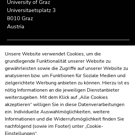
page
this
this
University of Graz
section:
page
page
Universitaetsplatz 3
Additional
section.
section.
8010 Graz
information:
Go
Go
Austria
to
to
overview
overview
of
of
page
page
Contact
Unsere Website verwendet Cookies, um die
sections
sections
grundlegende Funktionalität unserer Website zu
Web Editors
gewährleisten sowie die Zugriffe auf unserer Website zu
Moodle
analysieren bzw. um Funktionen für Soziale Medien und
UNIGRAZonline
zielgerichtete Werbung anbieten zu können. Hierzu ist es
Imprint
nötig Informationen an die jeweiligen Dienstanbieter
Data Protection Declaration
weiterzugeben. Mit dem Klick auf „Alle Cookies
Accessibility Declaration
akzeptieren“ willigen Sie in diese Datenverarbeitungen
ein. Individuelle Auswahlmöglichkeiten, weitere
Informationen und die Widerrufsmöglichkeit finden Sie
nachfolgend (sowie im Footer) unter „Cookie-
Weatherstation
Uni Graz
Einstellungen“.