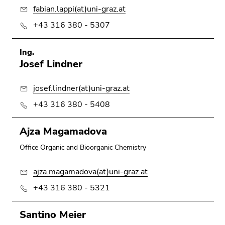
Go
fabian.lappi(at)uni-graz.at
to
+43 316 380 - 5307
sub
navigation
(Accesskey
Ing.
Josef Lindner
4)
Go
to
josef.lindner(at)uni-graz.at
additional
+43 316 380 - 5408
information
(Accesskey
Ajza Magamadova
5)
Go
Office Organic and Bioorganic Chemistry
to
ajza.magamadova(at)uni-graz.at
page
settings
+43 316 380 - 5321
(user/language)
(Accesskey
Santino Meier
8)