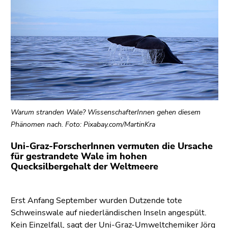
bestätigen
Sie diesen
Link.
Beginn
Zum
des
Inhalt
Seitenbereichs:
(Zugriffstaste
Seitenbereiche:
1)
Zur
Positionsanzeige
Warum stranden Wale? WissenschafterInnen gehen diesem
(Zugriffstaste
Phänomen nach. Foto: Pixabay.com/MartinKra
2)
Uni-Graz-ForscherInnen vermuten die Ursache
Zur
für gestrandete Wale im hohen
Hauptnavigation
Quecksilbergehalt der Weltmeere
(Zugriffstaste
3)
Zu
Erst Anfang September wurden Dutzende tote
den
Schweinswale auf niederländischen Inseln angespült.
Zusatzinformationen
Kein Einzelfall, sagt der Uni-Graz-Umweltchemiker Jörg