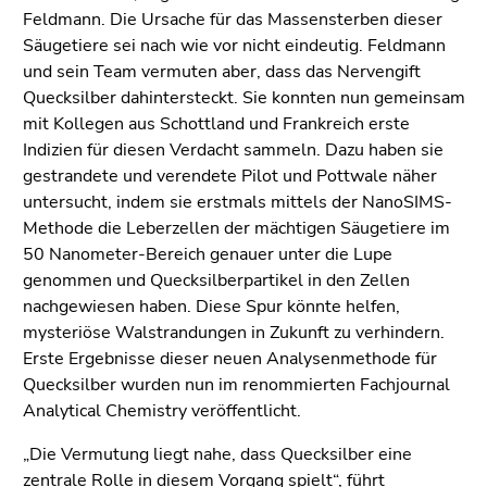
(Zugriffstaste
Feldmann. Die Ursache für das Massensterben dieser
5)
Säugetiere sei nach wie vor nicht eindeutig. Feldmann
Zu
und sein Team vermuten aber, dass das Nervengift
den
Quecksilber dahintersteckt. Sie konnten nun gemeinsam
Seiteneinstellungen
mit Kollegen aus Schottland und Frankreich erste
(Benutzer/Sprache)
Indizien für diesen Verdacht sammeln. Dazu haben sie
(Zugriffstaste
gestrandete und verendete Pilot und Pottwale näher
8)
untersucht, indem sie erstmals mittels der NanoSIMS-
Zur
Methode die Leberzellen der mächtigen Säugetiere im
Suche
50 Nanometer-Bereich genauer unter die Lupe
(Zugriffstaste
genommen und Quecksilberpartikel in den Zellen
9)
nachgewiesen haben. Diese Spur könnte helfen,
mysteriöse Walstrandungen in Zukunft zu verhindern.
Ende
Erste Ergebnisse dieser neuen Analysenmethode für
dieses
Quecksilber wurden nun im renommierten Fachjournal
Seitenbereichs.
Analytical Chemistry veröffentlicht.
Zur
Übersicht
„Die Vermutung liegt nahe, dass Quecksilber eine
der
zentrale Rolle in diesem Vorgang spielt“, führt