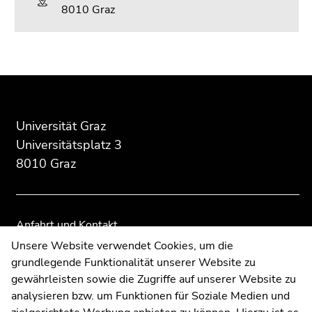
8010 Graz
Beginn
Ende
Ende
des
dieses
dieses
Seitenbereichs:
Seitenbereichs.
Seitenbereichs.
Zusatzinformationen:
Zur
Zur
Universität Graz
Übersicht
Übersicht
Universitätsplatz 3
der
der
8010 Graz
Seitenbereiche
Seitenbereiche
Anfahrt und Kontakt
Kommunikation und Öffentlichkeitsarbeit
Unsere Website verwendet Cookies, um die
grundlegende Funktionalität unserer Website zu
Moodle
gewährleisten sowie die Zugriffe auf unserer Website zu
UNIGRAZonline
analysieren bzw. um Funktionen für Soziale Medien und
Impressum